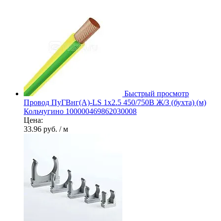
Быстрый просмотр
Провод ПуГВнг(А)-LS 1х2.5 450/750В Ж/З (бухта) (м)
Кольчугино 100000469862030008
Цена:
33.96 руб.
/ м