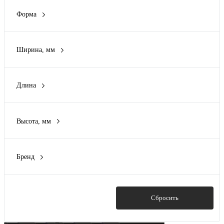
10 мм
(4)
Форма
15 мм
(2)
Круглая
(3)
20 мм
(1)
Прямоугольник
(1)
Ширина, мм
Цилиндрическая
(1)
5 мм
(1)
Четырехгранник
(3)
8 мм
(1)
Длина
10 мм
(7)
5 мм
(1)
15 мм
(2)
10 мм
(5)
20 мм
(1)
Высота, мм
15 мм
(3)
2 мм
(3)
20 мм
(3)
3 мм
(3)
Бренд
5 мм
(3)
Rexant
(12)
10 мм
(3)
Показать
Сбросить