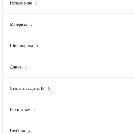
Исполнение
Лестница-трансформер
(1)
Потолочный излучатель
(1)
Материал
Приставная лестница
(1)
Алюминий
(11)
Стремянка
(12)
Сталь
(11)
Универсальная лестница
(3)
Ширина, мм
Стеклопластик
(1)
1650 мм
(1)
Длина
0
(4)
5 м
(1)
Степень защиты IP
IP20
(1)
Высота, мм
50 мм
(1)
Глубина