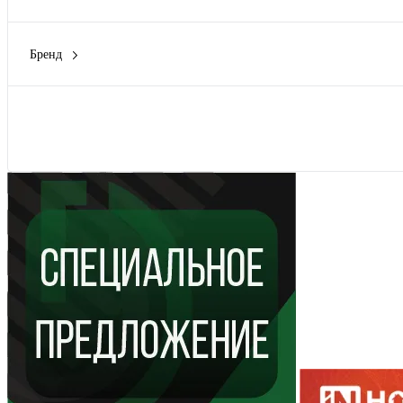
155 мм
(1)
Бренд
FIT
(12)
Rexant
(1)
SHTOK
(4)
Показать
АНТИТОК
(1)
КУРС
(4)
Показать ещё 1