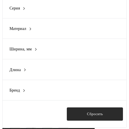
Нет
(2171)
Серия
ESCA
(108)
G5 Combitech
(73)
Материал
I5 Combitech
(30)
Алюминий
(213)
L5 Combitech
(360)
Нержавеющая сталь
(30)
LESTA
(9)
Ширина, мм
Пластик
(72)
Показать ещё 4
50 мм
(171)
Сталь
(1920)
75 мм
(3)
Длина
80 мм
(118)
0
(2)
100 мм
(251)
100 мм
(74)
105.5 мм
(1)
Бренд
114 мм
(6)
Показать ещё 14
ASD-electric
(5)
130 мм
(31)
DKC
(2037)
140 мм
(6)
EKF
(19)
Показать
Сбросить
Показать ещё 56
IEK
(118)
LKS (группа OBO Bettermann)
(6)