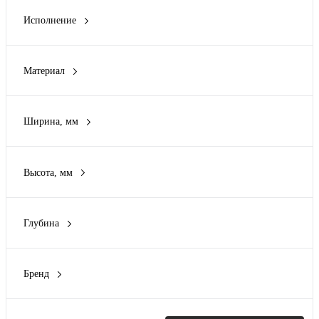
PRISMA
(1)
Исполнение
RAM block
(3)
Кронштейн для транспортировки
(1)
RAM power
(6)
Ролик напольный
(2)
Spacial
(1)
Материал
Транспортный крюк
(5)
Показать ещё 1
Металл
(12)
Металл/Пластик
(2)
Ширина, мм
Сталь
(1)
50 мм
(2)
54 мм
(1)
Высота, мм
79 мм
(1)
50 мм
(1)
300 мм
(1)
61.5 мм
(1)
400 мм
(1)
Глубина
80 мм
(2)
Показать ещё 5
25 мм
(1)
100 мм
(6)
26 мм
(1)
110 мм
(1)
Бренд
30 мм
(1)
Показать ещё 1
DKC
(9)
35 мм
(1)
EKF
(1)
70 мм
(2)