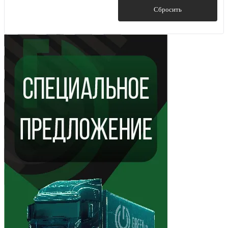
ITK
(2)
Показать
Сбросить
Legrand
(1)
Schneider Electric
(2)