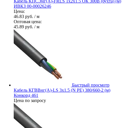
Кабель КПСЭнг(А)-FRLS 1х2х1.5 ОК 300В (бухта) (м)
ИВКЗ 00-00026246
Цена:
46.83 руб.
/ м
Оптовая цена:
45.89 руб.
/ м
Быстрый просмотр
Кабель КГВВнг(А)-LS 3х1.5 (N PE) 380/660-2 (м)
Конкорд 461
Цена по запросу