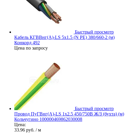
Быстрый просмотр
Кабель КГВВнг(А)-LS 5х1.5 (N PE) 380/660-2 (м)
Конкорд 492
Цена по запросу
Быстрый просмотр
Провод ПуГВнг(А)-LS 1х2.5 450/750В Ж/З (бухта) (м)
Кольчугино 100000469862030008
Цена:
33.96 руб.
/ м