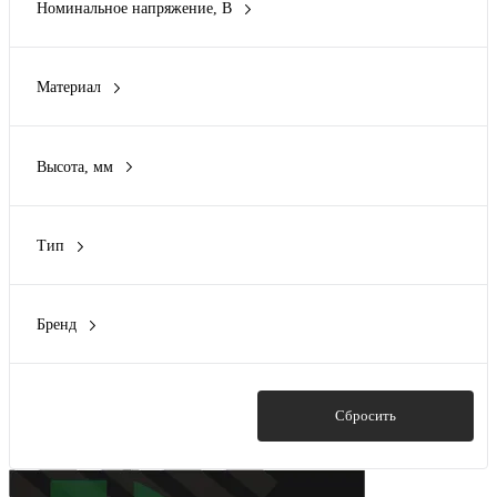
Номинальное напряжение, В
1 кВ
(1)
10 кВ
(4)
Материал
20 кВ
(5)
ПВХ
(3)
40 кВ
(1)
Пластик
(1)
45 кВ
(1)
Высота, мм
Полимер
(4)
Показать ещё 1
35 мм
(1)
Полиэтилен
(2)
43 мм
(2)
Стекло
(4)
Тип
70 мм
(3)
Показать ещё 1
Колпачок
(4)
100 мм
(1)
Натяжной
(3)
127 мм
(1)
Бренд
Подвесной
(3)
Показать ещё 6
VOLTA
(2)
Штыревой изолятор
(1)
ВК
(1)
Штырьевой
(5)
НИЛЕД
(8)
Показать
Сбросить
Пластдеталь
(1)
СПК прочее
(2)