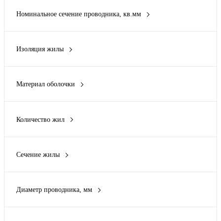
Номинальное сечение проводника, кв.мм
1 кв.мм
(1)
Изоляция жилы
Поливинилхлорид (PVC)
(1)
Материал оболочки
Нет (без)
(1)
Количество жил
1
(1)
Сечение жилы
1
(1)
Диаметр проводника, мм
1.27 мм
(1)