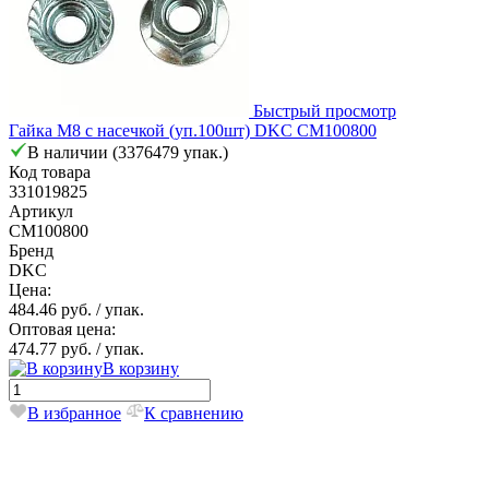
Быстрый просмотр
Гайка М8 с насечкой (уп.100шт) DKC CM100800
В наличии (3376479 упак.)
Код товара
331019825
Артикул
CM100800
Бренд
DKC
Цена:
484.46 руб.
/ упак.
Оптовая цена:
474.77 руб.
/ упак.
В корзину
В избранное
К сравнению