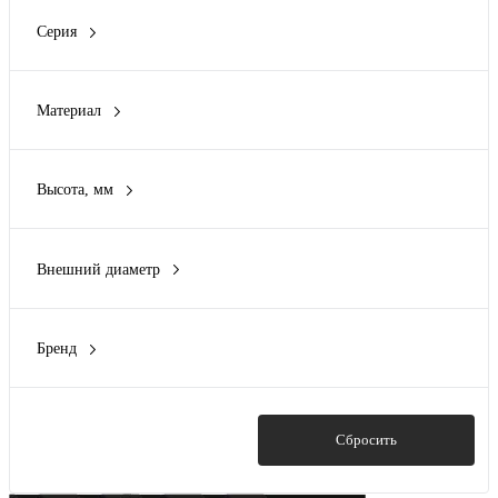
Нет
(45)
Серия
EKF-Line
(5)
M5 Combitech
(22)
Материал
PROxima
(8)
Нержавеющая сталь
(11)
Сталь
(48)
Высота, мм
6 мм
(3)
8 мм
(4)
Внешний диаметр
10 мм
(6)
13 мм
(1)
12 мм
(4)
14.2 мм
(1)
Бренд
17 мм
(1)
DKC
(22)
17.9 мм
(2)
EKF
(13)
21.8 мм
(2)
IEK
(9)
Показать
Сбросить
Zitar
(2)
Промрукав
(5)