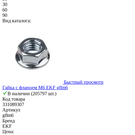
30
60
90
Вид каталога:
Быстрый просмотр
Гайка с фланцем М6 EKF gflm6
В наличии (205797 шт.)
Код товара
331089307
Артикул
gflm6
Бренд
EKF
Цена: