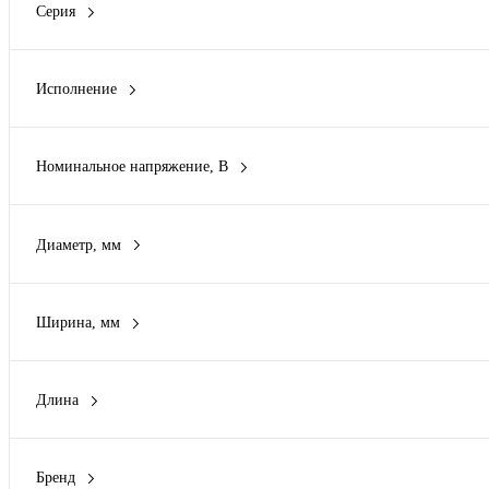
Серия
Alkaline
(69)
Duracell Ultra
(6)
Исполнение
Heavy Duty
(18)
Воздушно-цинковый
(4)
LITHIUM
(5)
Литиевый
(137)
LR41_10
(1)
Номинальное напряжение, В
Литий-ионный
(22)
Показать ещё 25
1.2 В
(16)
Литий/Диоксид марганца
(5)
1.4 В
(4)
Никель-металл-гидридный
(13)
Диаметр, мм
1.45 В
(8)
Показать ещё 6
0
(2)
1.5 В
(445)
3 мм
(1)
1.55 В
(10)
Ширина, мм
4.84 мм
(1)
Показать ещё 7
1.6 мм
(1)
5.31 мм
(2)
2 мм
(2)
5.8 мм
(3)
Длина
3 мм
(21)
Показать ещё 61
1.5 мм
(2)
4 мм
(1)
1.6 мм
(1)
4.84 мм
(1)
Бренд
2.4 мм
(2)