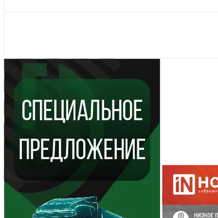
Показать ещё 71
Camelion
(62)
2.5 мм
(2)
DAEWOO
(64)
3 мм
(1)
Duracell
(43)
Показать
Показать ещё 87
EKF
(11)
EVEREADY
(2)
Показать ещё 18