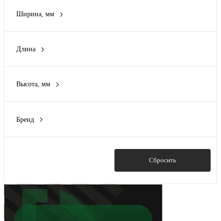
Нет
(11)
Ширина, мм
10 мм
(1)
75 мм
(1)
Длина
85 мм
(2)
28.5 мм
(2)
90 мм
(2)
47.5 мм
(1)
100 мм
(1)
Высота, мм
255 мм
(1)
Показать ещё 2
24.5 мм
(1)
257 мм
(1)
74 мм
(1)
270 мм
(1)
Бренд
84 мм
(1)
Показать ещё 5
Ergolux
(1)
95 мм
(3)
FIT
(2)
145 мм
(1)
Metabo
(3)
Показать
Сбросить
Показать ещё 3
PATRIOT
(1)
Rexant
(2)
Показать ещё 4