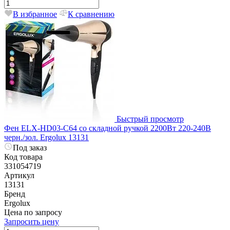
В избранное
К сравнению
Быстрый просмотр
Фен ELX-HD03-C64 со складной ручкой 2200Вт 220-240В
черн./зол. Ergolux 13131
Под заказ
Код товара
331054719
Артикул
13131
Бренд
Ergolux
Цена по запросу
Запросить цену