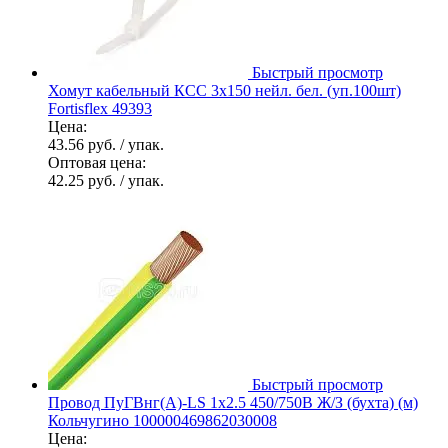
Быстрый просмотр
Хомут кабельный КСС 3х150 нейл. бел. (уп.100шт)
Fortisflex 49393
Цена:
43.56 руб.
/ упак.
Оптовая цена:
42.25 руб.
/ упак.
Быстрый просмотр
Провод ПуГВнг(А)-LS 1х2.5 450/750В Ж/З (бухта) (м)
Кольчугино 100000469862030008
Цена: