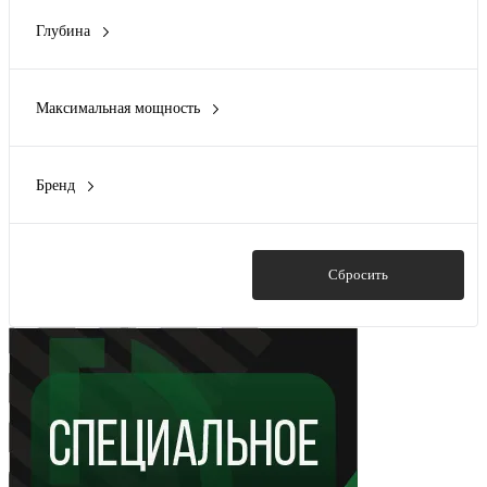
Плойка
(3)
Глубина
Ручной фен
(8)
40 мм
(2)
Фен для поездки
(1)
75 мм
(1)
Фен-щетка
(1)
Максимальная мощность
90 мм
(3)
23 Вт
(2)
30 Вт
(2)
Бренд
110 Вт
(1)
Ergolux
(14)
1000 Вт
(3)
STARWIND
(1)
1200 Вт
(1)
Показать
Сбросить
Показать ещё 3