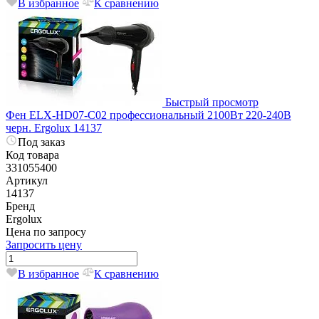
В избранное
К сравнению
Быстрый просмотр
Фен ELX-HD07-С02 профессиональный 2100Вт 220-240В
черн. Ergolux 14137
Под заказ
Код товара
331055400
Артикул
14137
Бренд
Ergolux
Цена по запросу
Запросить цену
В избранное
К сравнению