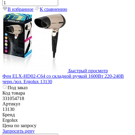
В избранное
К сравнению
Быстрый просмотр
Фен ELX-HD02-C64 со складной ручкой 1600Вт 220-240В
черн./зол. Ergolux 13130
Под заказ
Код товара
331054718
Артикул
13130
Бренд
Ergolux
Цена по запросу
Запросить цену