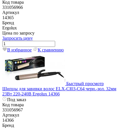
Код товара
331056966
Артикул
14365
Бренд
Ergolux
Цена по запросу
Запросить цену
В избранное
К сравнению
Быстрый просмотр
Щипцы для завивки волос ELX-CI03-C64 черн.-зол. 32мм
23Вт 220-240В Ergolux 14366
Под заказ
Код товара
331056967
Артикул
14366
Бренд