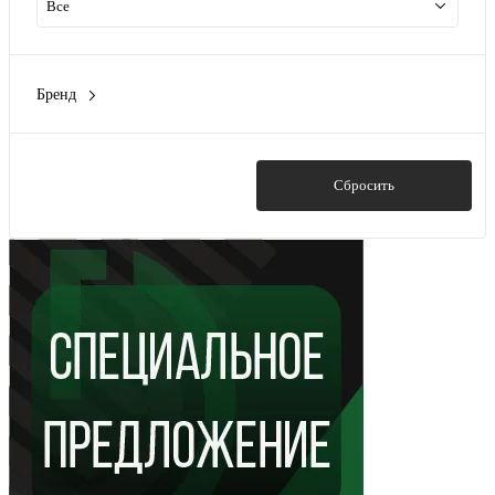
Все
Бренд
Rexant
(3)
Ресанта
(1)
Показать
Сбросить