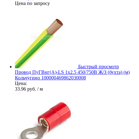
Цена по запросу
Быстрый просмотр
Провод ПуГВнг(А)-LS 1х2.5 450/750В Ж/З (бухта) (м)
Кольчугино 100000469862030008
Цена:
33.96 руб.
/ м