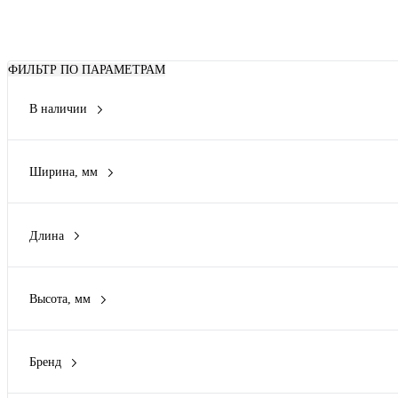
ФИЛЬТР ПО ПАРАМЕТРАМ
В наличии
Нет
(2)
Ширина, мм
125 мм
(1)
Длина
250 мм
(1)
322 мм
(1)
Высота, мм
180 мм
(1)
Бренд
Metabo
(1)