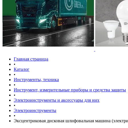
Главная страница
•
Каталог
•
Инструменты, техника
•
Инструмент, измерительные приборы и средства защиты
•
Электроинструменты и аксессуары для них
•
Электроинструменты
•
Эксцентриковая дисковая шлифовальная машина (электри