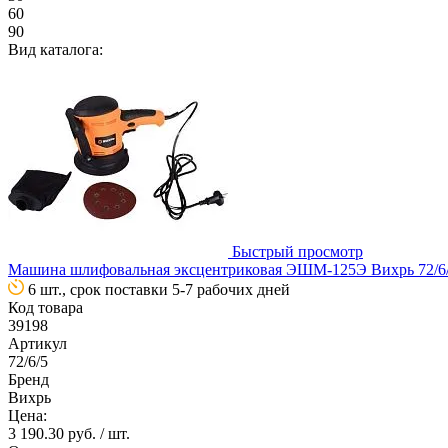
60
90
Вид каталога:
Быстрый просмотр
Машина шлифовальная эксцентриковая ЭШМ-125Э Вихрь 72/6
6 шт., срок поставки 5-7 рабочих дней
Код товара
39198
Артикул
72/6/5
Бренд
Вихрь
Цена:
3 190.30 руб.
/ шт.