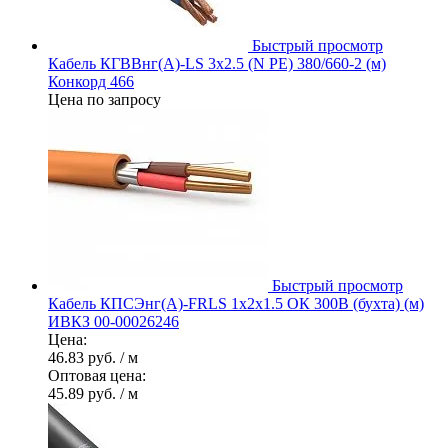
Быстрый просмотр
Кабель КГВВнг(А)-LS 3х2.5 (N PE) 380/660-2 (м)
Конкорд 466
Цена по запросу
Быстрый просмотр
Кабель КПСЭнг(А)-FRLS 1х2х1.5 ОК 300В (бухта) (м)
ИВКЗ 00-00026246
Цена:
46.83 руб.
/ м
Оптовая цена:
45.89 руб.
/ м