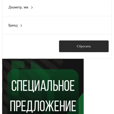
Диаметр, мм
130 мм
(1)
Бренд
EKF
(1)
SHTOK
(1)
Показать
Сбросить