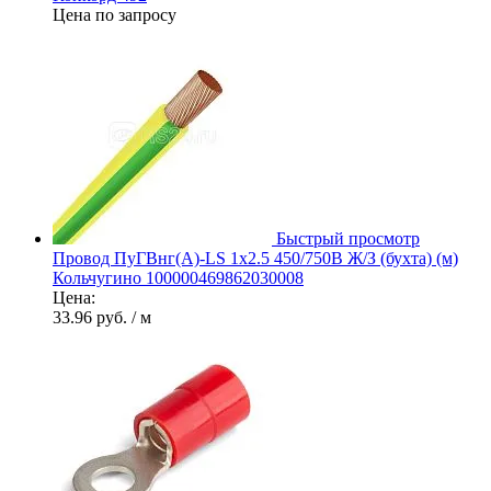
Цена по запросу
Быстрый просмотр
Провод ПуГВнг(А)-LS 1х2.5 450/750В Ж/З (бухта) (м)
Кольчугино 100000469862030008
Цена:
33.96 руб.
/ м