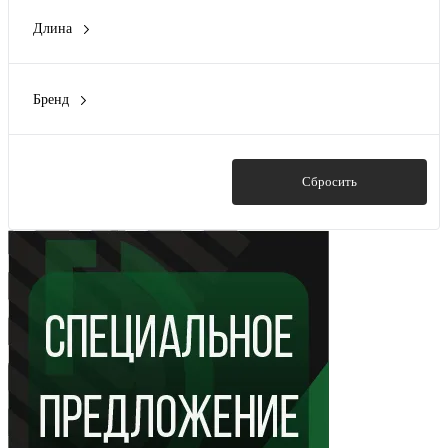
Длина
0
(1)
0.5 м
(1)
Бренд
1 м
(11)
Legrand
(3)
1.2 м
(1)
PROCONNECT
(17)
1.5 м
(16)
Rexant
(56)
Показать
Сбросить
Показать ещё 8
СмартКИП
(1)