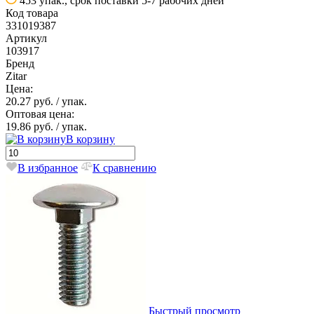
453 упак., срок поставки 5-7 рабочих дней
Код товара
331019387
Артикул
103917
Бренд
Zitar
Цена:
20.27 руб.
/ упак.
Оптовая цена:
19.86 руб.
/ упак.
В корзину
В избранное
К сравнению
Быстрый просмотр