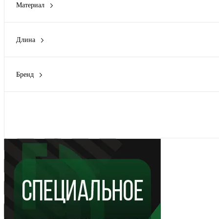
Материал
Сталь
(1)
Длина
35 мм
(2)
50 мм
(1)
Бренд
55 мм
(1)
DKC
(7)
60 мм
(1)
Sormat
(6)
Zitar
(7)
Показать
СОЭМИ Ст.Оскол
(2)