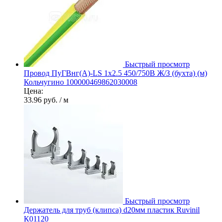
Быстрый просмотр
Провод ПуГВнг(А)-LS 1х2.5 450/750В Ж/З (бухта) (м)
Кольчугино 100000469862030008
Цена:
33.96 руб.
/ м
Быстрый просмотр
Держатель для труб (клипса) d20мм пластик Ruvinil
К01120