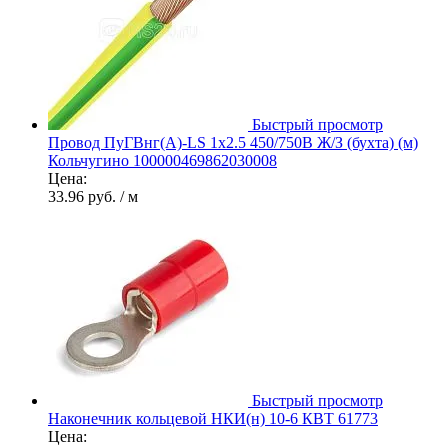
Быстрый просмотр
Провод ПуГВнг(А)-LS 1х2.5 450/750В Ж/З (бухта) (м)
Кольчугино 100000469862030008
Цена:
33.96 руб.
/ м
Быстрый просмотр
Наконечник кольцевой НКИ(н) 10-6 КВТ 61773
Цена: