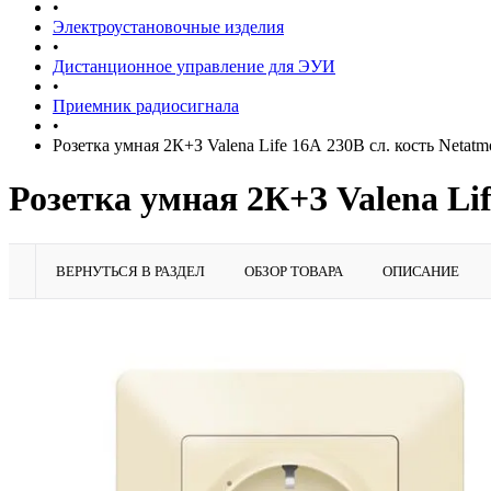
•
Электроустановочные изделия
•
Дистанционное управление для ЭУИ
•
Приемник радиосигнала
•
Розетка умная 2К+З Valena Life 16А 230В сл. кость Netat
Розетка умная 2К+З Valena Lif
ВЕРНУТЬСЯ В РАЗДЕЛ
ОБЗОР ТОВАРА
ОПИСАНИЕ