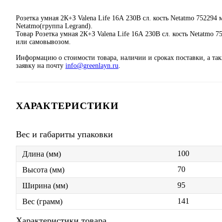
Розетка умная 2К+З Valena Life 16А 230В сл. кость Netatmo 7522
Netatmo(группа Legrand).
Товар Розетка умная 2К+З Valena Life 16А 230В сл. кость Netatmo 
или самовывозом.
Информацию о стоимости товара, наличии и сроках поставки, а та
заявку на почту
info@greenlayn.ru
.
ХАРАКТЕРИСТИКИ
Вес и габариты упаковки
100
Длина (мм)
70
Высота (мм)
95
Ширина (мм)
141
Вес (грамм)
Характеристики товара