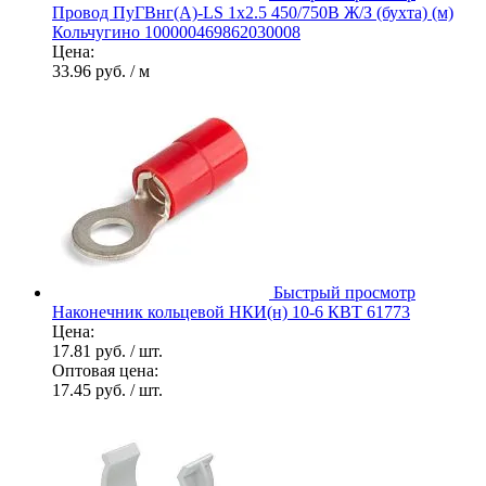
Провод ПуГВнг(А)-LS 1х2.5 450/750В Ж/З (бухта) (м)
Кольчугино 100000469862030008
Цена:
33.96 руб.
/ м
Быстрый просмотр
Наконечник кольцевой НКИ(н) 10-6 КВТ 61773
Цена:
17.81 руб.
/ шт.
Оптовая цена:
17.45 руб.
/ шт.