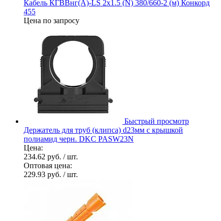
Кабель КГВВнг(А)-LS 2х1.5 (N) 380/660-2 (м) Конкорд
455
Цена по запросу
Быстрый просмотр
Держатель для труб (клипса) d23мм с крышкой
полиамид черн. DKC PASW23N
Цена:
234.62 руб.
/ шт.
Оптовая цена:
229.93 руб.
/ шт.