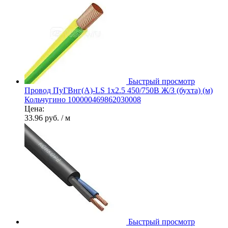
Быстрый просмотр
Провод ПуГВнг(А)-LS 1х2.5 450/750В Ж/З (бухта) (м)
Кольчугино 100000469862030008
Цена:
33.96 руб.
/ м
Быстрый просмотр