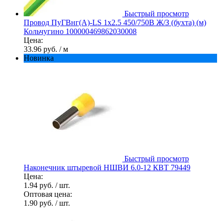
Быстрый просмотр
Провод ПуГВнг(А)-LS 1х2.5 450/750В Ж/З (бухта) (м)
Кольчугино 100000469862030008
Цена:
33.96 руб.
/ м
Новинка
Быстрый просмотр
Наконечник штыревой НШВИ 6.0-12 КВТ 79449
Цена:
1.94 руб.
/ шт.
Оптовая цена:
1.90 руб.
/ шт.