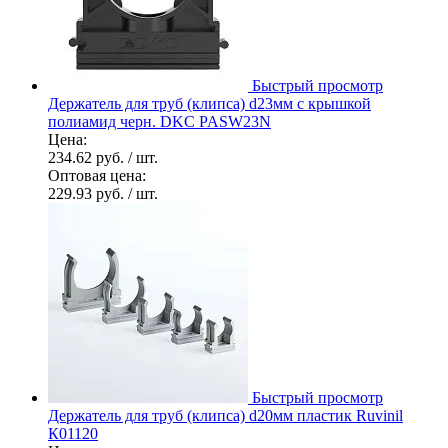
Быстрый просмотр
Держатель для труб (клипса) d23мм с крышкой
полиамид черн. DKC PASW23N
Цена:
234.62 руб.
/ шт.
Оптовая цена:
229.93 руб.
/ шт.
Быстрый просмотр
Держатель для труб (клипса) d20мм пластик Ruvinil
К01120