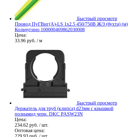
Быстрый просмотр
Провод ПуГВнг(А)-LS 1х2.5 450/750В Ж/З (бухта) (м)
Кольчугино 100000469862030008
Цена:
33.96 руб.
/ м
Быстрый просмотр
Держатель для труб (клипса) d23мм с крышкой
полиамид черн. DKC PASW23N
Цена:
234.62 руб.
/ шт.
Оптовая цена:
229.93 руб.
/ шт.