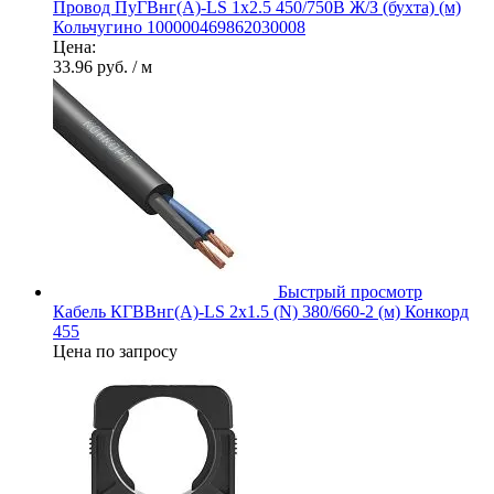
Провод ПуГВнг(А)-LS 1х2.5 450/750В Ж/З (бухта) (м)
Кольчугино 100000469862030008
Цена:
33.96 руб.
/ м
Быстрый просмотр
Кабель КГВВнг(А)-LS 2х1.5 (N) 380/660-2 (м) Конкорд
455
Цена по запросу