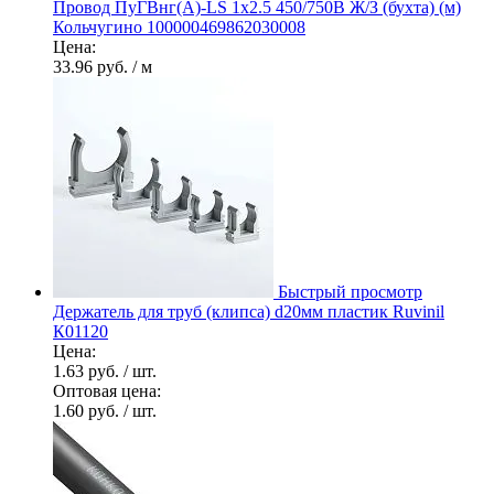
Провод ПуГВнг(А)-LS 1х2.5 450/750В Ж/З (бухта) (м)
Кольчугино 100000469862030008
Цена:
33.96 руб.
/ м
Быстрый просмотр
Держатель для труб (клипса) d20мм пластик Ruvinil
К01120
Цена:
1.63 руб.
/ шт.
Оптовая цена:
1.60 руб.
/ шт.