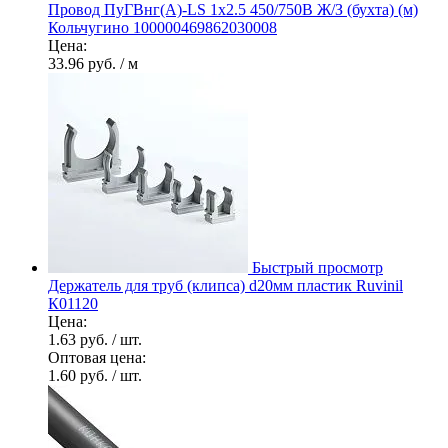
Провод ПуГВнг(А)-LS 1х2.5 450/750В Ж/З (бухта) (м)
Кольчугино 100000469862030008
Цена:
33.96 руб.
/ м
Быстрый просмотр
Держатель для труб (клипса) d20мм пластик Ruvinil
К01120
Цена:
1.63 руб.
/ шт.
Оптовая цена:
1.60 руб.
/ шт.