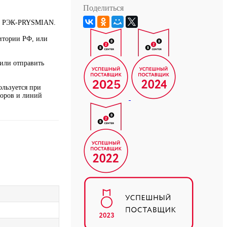
Поделиться
ль РЭК-PRYSMIAN.
ритории РФ, или
или отправить
ользуется при
боров и линий