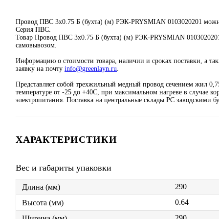
Провод ПВС 3х0.75 Б (бухта) (м) РЭК-PRYSMIAN 0103020201 мо
Серия ПВС.
Товар Провод ПВС 3х0.75 Б (бухта) (м) РЭК-PRYSMIAN 0103020201 
самовывозом.
Информацию о стоимости товара, наличии и сроках поставки, а та
заявку на почту
info@greenlayn.ru
.
Представляет собой трехжильный медный провод сечением жил 0,75
температуре от -25 до +40С, при максимальном нагреве в случае 
электропитания. Поставка на центральные склады РС заводскими бух
ХАРАКТЕРИСТИКИ
Вес и габариты упаковки
290
Длина (мм)
0.64
Высота (мм)
290
Ширина (мм)