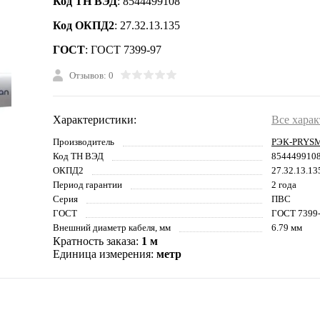
Код ТН ВЭД
: 8544499108
Код ОКПД2
: 27.32.13.135
ГОСТ
: ГОСТ 7399-97
Отзывов: 0
Характеристики:
Все хара
Производитель
РЭК-PRYS
Код ТН ВЭД
854449910
ОКПД2
27.32.13.13
Период гарантии
2 года
Серия
ПВС
ГОСТ
ГОСТ 7399
Внешний диаметр кабеля, мм
6.79 мм
Кратность заказа:
1 м
Единица измерения:
метр