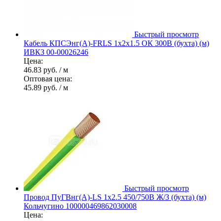
Быстрый просмотр
Кабель КПСЭнг(А)-FRLS 1х2х1.5 ОК 300В (бухта) (м)
ИВКЗ 00-00026246
Цена:
46.83 руб.
/ м
Оптовая цена:
45.89 руб.
/ м
Быстрый просмотр
Провод ПуГВнг(А)-LS 1х2.5 450/750В Ж/З (бухта) (м)
Кольчугино 100000469862030008
Цена: