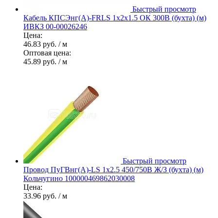
Быстрый просмотр
Кабель КПСЭнг(А)-FRLS 1х2х1.5 ОК 300В (бухта) (м)
ИВКЗ 00-00026246
Цена:
46.83 руб.
/ м
Оптовая цена:
45.89 руб.
/ м
Быстрый просмотр
Провод ПуГВнг(А)-LS 1х2.5 450/750В Ж/З (бухта) (м)
Кольчугино 100000469862030008
Цена:
33.96 руб.
/ м