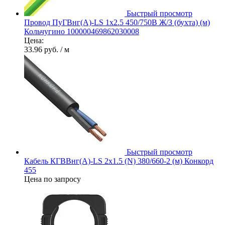
Быстрый просмотр
Провод ПуГВнг(А)-LS 1х2.5 450/750В Ж/З (бухта) (м)
Кольчугино 100000469862030008
Цена:
33.96 руб.
/ м
Быстрый просмотр
Кабель КГВВнг(А)-LS 2х1.5 (N) 380/660-2 (м) Конкорд
455
Цена по запросу