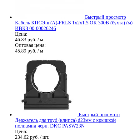
Быстрый просмотр
Кабель КПСЭнг(А)-FRLS 1х2х1.5 ОК 300В (бухта) (м)
ИВКЗ 00-00026246
Цена:
46.83 руб.
/ м
Оптовая цена:
45.89 руб.
/ м
Быстрый просмотр
Держатель для труб (клипса) d23мм с крышкой
полиамид черн. DKC PASW23N
Цена:
234.62 руб.
/ шт.