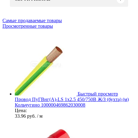
Самые продаваемые товары
Просмотренные товары
Быстрый просмотр
Провод ПуГВнг(А)-LS 1х2.5 450/750В Ж/З (бухта) (м)
Кольчугино 100000469862030008
Цена:
33.96 руб.
/ м