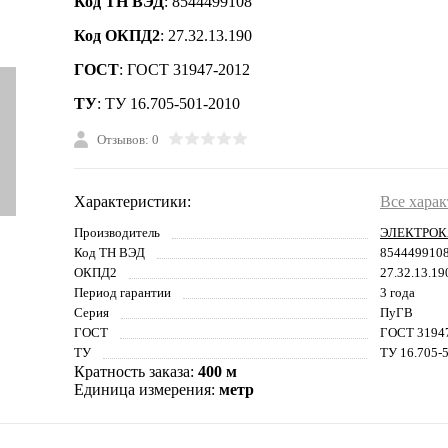
Код ТН ВЭД
: 8544499108
Код ОКПД2
: 27.32.13.190
ГОСТ
: ГОСТ 31947-2012
ТУ
: ТУ 16.705-501-2010
Отзывов: 0
Характеристики:
Все хара
Производитель
ЭЛЕКТРОК
Код ТН ВЭД
854449910
ОКПД2
27.32.13.19
Период гарантии
3 года
Серия
ПуГВ
ГОСТ
ГОСТ 3194
ТУ
ТУ 16.705-
Кратность заказа:
400 м
Единица измерения:
метр