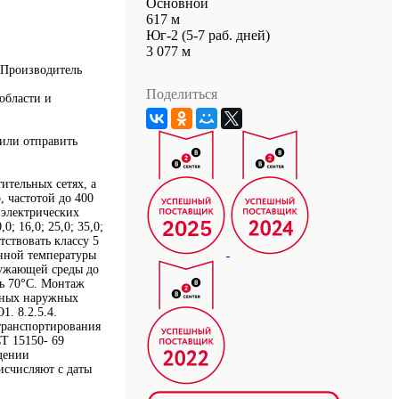
Основной
617 м
Юг-2 (5-7 раб. дней)
3 077 м
 Производитель
Поделиться
области и
или отправить
ительных сетях, а
 частотой до 400
 электрических
; 16,0; 25,0; 35,0;
ствовать классу 5
нной температуры
ружающей среды до
ть 70°C. Монтаж
ьных наружных
. 8.2.5.4.
транспортирования
Т 15150- 69
юдении
исчисляют с даты