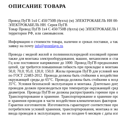
ОПИСАНИЕ ТОВАРА
Провод ПуГВ 1х4 С 450/750В (бухта) (м) ЭЛЕКТРОКАБЕЛЬ НН 00-
ЭЛЕКТРОКАБЕЛЬ НН. Серия ПуГВ.
Товар Провод ПуГВ 1х4 С 450/750В (бухта) (м) ЭЛЕКТРОКАБЕЛЬ НН
территории РФ, или самовывозом.
Информацию о стоимости товара, наличии и сроках поставки, а та
заявку на почту
info@greenlayn.ru
.
Провода с медной жилой и поливинилхлоридной изоляцией применяю
также для монтажа электрооборудования, машин, механизмов и ста
Гц или постоянное напряжение до 1000. Провод ПуГВ предназначен 
цепей, где требуется повышенная гибкость при прокладке и монтаже.Но
50,0; 70,0; 95,0; 120,0; 150,0. Жилы проводов ПуГВ для условий 
по ГОСТ 22483-2012. Провода должны быть стойкими к воздейст
окружающей среды до 65°C. Провода должны быть стойкими к возд
35°C. Условия безопасной эксплуатации и монтажа. Длительно доп
проводов должен производиться при температуре окружающей сред
диаметров. Провода ПуГВ не должны распространять горение при о
Транспортирование и хранение. Транспортирование и хранение пр
и хранения проводов в части воздействия климатических факторо
Гарантии изготовителя. Изготовитель гарантирует соответствие пр
потребителем условий хранения, транспортирования, монтажа и эк
ввода проводов в эксплуатацию, но не позднее 6 месяцев с даты из