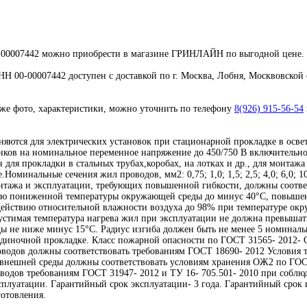
00007442 можно приобрести в магазине ГРИНЛАЙН по выгодной цене.
 00-00007442 доступен с доставкой по г. Москва, Лобня, Москвовской 
кже фото, характеристики, можно уточнить по телефону
8(926) 915-56-54
тся для электрических установок при стационарной прокладке в освет
нков на номинальное переменное напряжение до 450/750 В включительно,
для прокладки в стальных трубах,коробах, на лотках и др., для монтажа
минальные сечения жил проводов, мм2: 0,75; 1,0; 1,5; 2,5; 4,0; 6,0; 10,0
монтажа и эксплуатации, требующих повышенной гибкости, должны соответ
вию пониженной температуры окружающей среды до минус 40°C, повыше
ействию относительной влажности воздуха до 98% при температуре ок
устимая температура нагрева жил при эксплуатации не должна превыша
ы не ниже минус 15°C. Радиус изгиба должен быть не менее 5 номинал
диночной прокладке. Класс пожарной опасности по ГОСТ 31565- 2012- О1
оводов должны соответствовать требованиям ГОСТ 18690- 2012 Условия 
в внешней среды должны соответствовать условиям хранения ОЖ2 по ГОС
оводов требованиям ГОСТ 31947- 2012 и ТУ 16- 705.501- 2010 при собл
сплуатации. Гарантийный срок эксплуатации- 3 года. Гарантийный срок 
готовления.