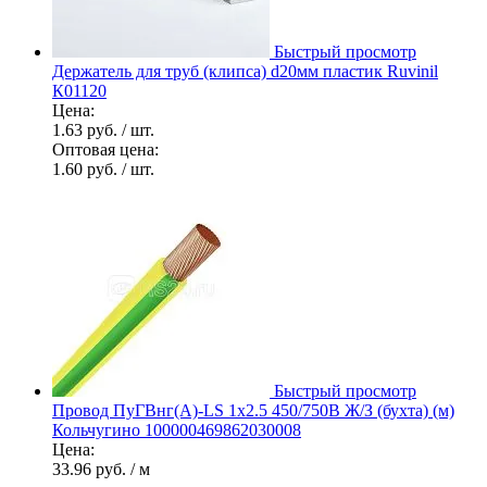
Быстрый просмотр
Держатель для труб (клипса) d20мм пластик Ruvinil
К01120
Цена:
1.63 руб.
/ шт.
Оптовая цена:
1.60 руб.
/ шт.
Быстрый просмотр
Провод ПуГВнг(А)-LS 1х2.5 450/750В Ж/З (бухта) (м)
Кольчугино 100000469862030008
Цена:
33.96 руб.
/ м