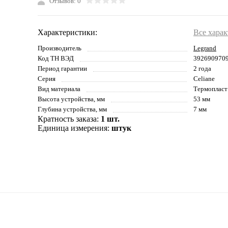
Отзывов: 0
Характеристики:
Все хара
Производитель
Legrand
Код ТН ВЭД
392690970
Период гарантии
2 года
Серия
Celiane
Вид материала
Термопласт
Высота устройства, мм
53 мм
Глубина устройства, мм
7 мм
Кратность заказа:
1 шт.
Единица измерения:
штук