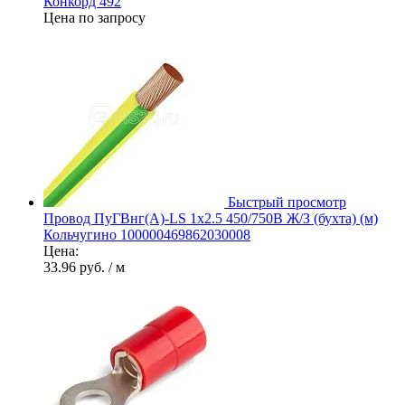
Конкорд 492
Цена по запросу
Быстрый просмотр
Провод ПуГВнг(А)-LS 1х2.5 450/750В Ж/З (бухта) (м)
Кольчугино 100000469862030008
Цена:
33.96 руб.
/ м