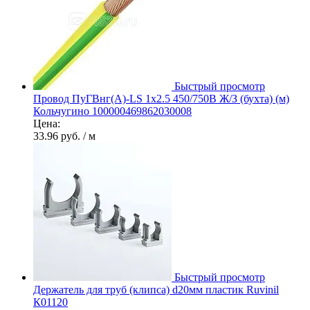
Быстрый просмотр
Провод ПуГВнг(А)-LS 1х2.5 450/750В Ж/З (бухта) (м)
Кольчугино 100000469862030008
Цена:
33.96 руб.
/ м
Быстрый просмотр
Держатель для труб (клипса) d20мм пластик Ruvinil
К01120