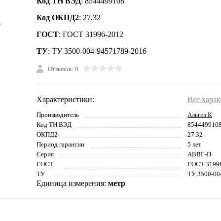
Код ТН ВЭД
: 8544499108
Код ОКПД2
: 27.32
ГОСТ
: ГОСТ 31996-2012
ТУ
: ТУ 3500-004-94571789-2016
Отзывов: 0
Характеристики:
Все хара
Производитель
Альгиз К
Код ТН ВЭД
854449910
ОКПД2
27.32
Период гарантии
5 лет
Серия
АВВГ-П
ГОСТ
ГОСТ 3199
ТУ
ТУ 3500-00
Единица измерения:
метр