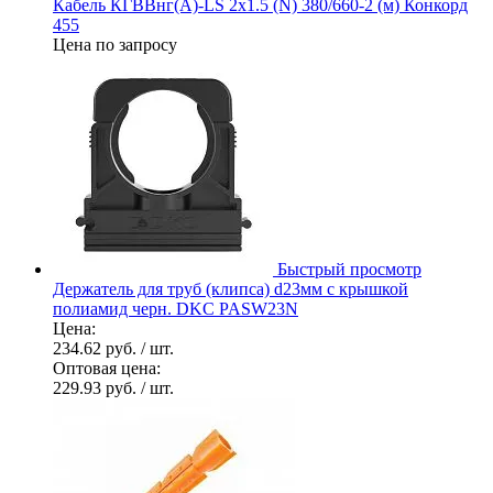
Кабель КГВВнг(А)-LS 2х1.5 (N) 380/660-2 (м) Конкорд
455
Цена по запросу
Быстрый просмотр
Держатель для труб (клипса) d23мм с крышкой
полиамид черн. DKC PASW23N
Цена:
234.62 руб.
/ шт.
Оптовая цена:
229.93 руб.
/ шт.