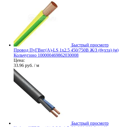
Быстрый просмотр
Провод ПуГВнг(А)-LS 1х2.5 450/750В Ж/З (бухта) (м)
Кольчугино 100000469862030008
Цена:
33.96 руб.
/ м
Быстрый просмотр